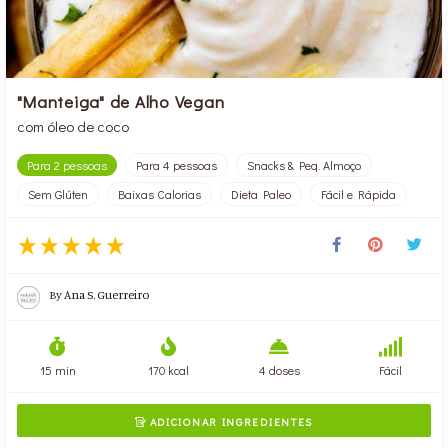
"Manteiga" de Alho Vegan
com óleo de coco
Para 2 pessoas
Para 4 pessoas
Snacks & Peq. Almoço
Sem Glúten
Baixas Calorias
Dieta Paleo
Fácil e Rápida
By
Ana S. Guerreiro
15 min
170 kcal
4 doses
Fácil
ADICIONAR INGREDIENTES
