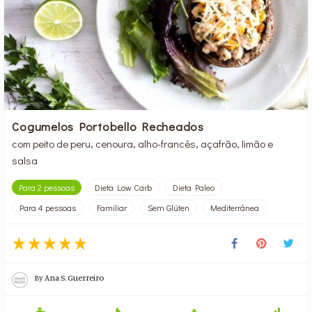
Cogumelos Portobello Recheados
com peito de peru, cenoura, alho-francês, açafrão, limão e
salsa
Para 2 pessoas
Dieta Low Carb
Dieta Paleo
Para 4 pessoas
Familiar
Sem Glúten
Mediterrânea
By
Ana S. Guerreiro