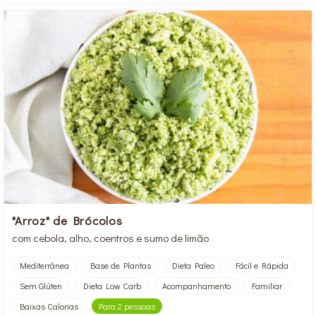
"Arroz" de Brócolos
com cebola, alho, coentros e sumo de limão
Mediterrânea
Base de Plantas
Dieta Paleo
Fácil e Rápida
Sem Glúten
Dieta Low Carb
Acompanhamento
Familiar
Baixas Calorias
Para 2 pessoas