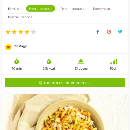
Familiar
Para 2 pessoas
Para 4 pessoas
Sobremesa
Baixas Calorias
By
Maggi
70 min
218 kcal
10 doses
Fácil
ADICIONAR INGREDIENTES
