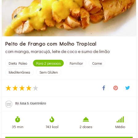
Peito de Frango com Molho Tropical
com manga, maracujá, leite de coco e sumo de limão
Dieta Paleo
Para 2 pessoas
Familiar
Carne
Mediterrânea
Sem Glúten
By
Ana S. Guerreiro
35 min
743 kcal
2 doses
Médio