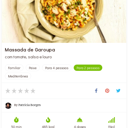
Massada de Garoupa
com tomate, salsa e louro
Familiar
Peixe
Para 4 pessoas
Para 2 pessoas
Mediterrânea
By
Patrícia Borges
50 min
485 kcal
4 doses
Fácil