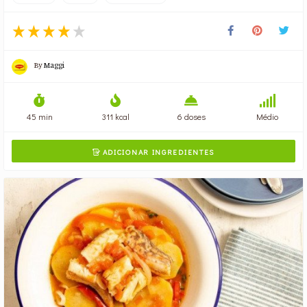
By
Maggi
45 min
311 kcal
6 doses
Médio
ADICIONAR INGREDIENTES
