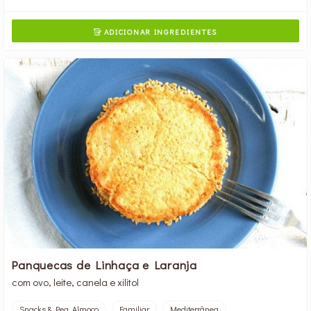
ADICIONAR INGREDIENTES

Panquecas de Linhaça e Laranja
com ovo, leite, canela e xilitol
Snacks & Peq. Almoço
Familiar
Mediterrânea