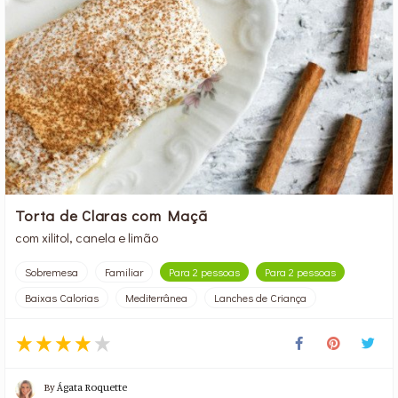
Torta de Claras com Maçã
com xilitol, canela e limão
Sobremesa
Familiar
Para 2 pessoas
Para 2 pessoas
Baixas Calorias
Mediterrânea
Lanches de Criança
By
Ágata Roquette