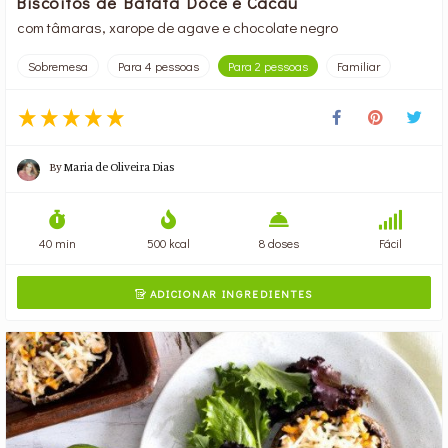
Biscoitos de Batata Doce e Cacau
com tâmaras, xarope de agave e chocolate negro
Sobremesa
Para 4 pessoas
Para 2 pessoas
Familiar
By
Maria de Oliveira Dias
40 min
500 kcal
8 doses
Fácil
ADICIONAR INGREDIENTES
