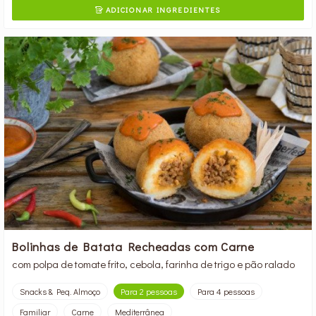
ADICIONAR INGREDIENTES

Bolinhas de Batata Recheadas com Carne
com polpa de tomate frito, cebola, farinha de trigo e pão ralado
Snacks & Peq. Almoço
Para 2 pessoas
Para 4 pessoas
Familiar
Carne
Mediterrânea