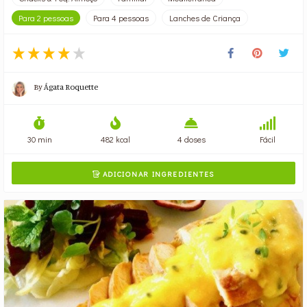
Para 2 pessoas
Para 4 pessoas
Lanches de Criança
By
Ágata Roquette
30 min
482 kcal
4 doses
Fácil
ADICIONAR INGREDIENTES
