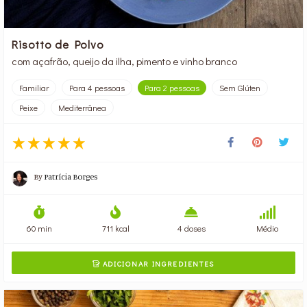
Risotto de Polvo
com açafrão, queijo da ilha, pimento e vinho branco
Familiar
Para 4 pessoas
Para 2 pessoas
Sem Glúten
Peixe
Mediterrânea
By
Patrícia Borges
60 min
711 kcal
4 doses
Médio
ADICIONAR INGREDIENTES
