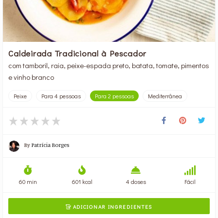
Caldeirada Tradicional à Pescador
com tamboril, raia, peixe-espada preto, batata, tomate, pimentos
e vinho branco
Peixe
Para 4 pessoas
Para 2 pessoas
Mediterrânea
By
Patrícia Borges
60 min
601 kcal
4 doses
Fácil
ADICIONAR INGREDIENTES
