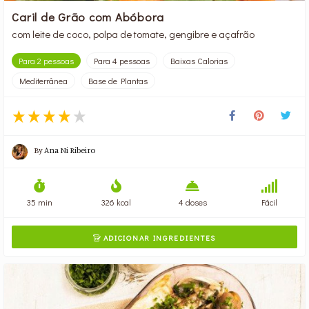
Caril de Grão com Abóbora
com leite de coco, polpa de tomate, gengibre e açafrão
Para 2 pessoas
Para 4 pessoas
Baixas Calorias
Mediterrânea
Base de Plantas
By
Ana Ni Ribeiro
35 min
326 kcal
4 doses
Fácil
ADICIONAR INGREDIENTES
