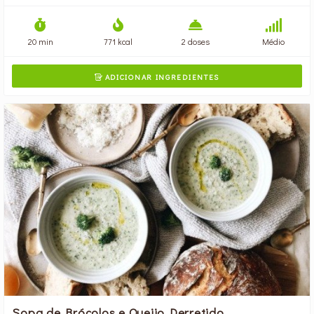
20 min
771 kcal
2 doses
Médio
ADICIONAR INGREDIENTES

Sopa de Brócolos e Queijo Derretido