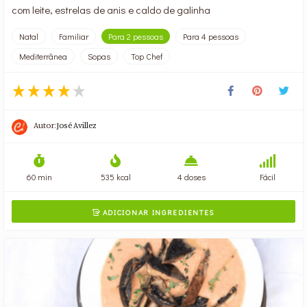
com leite, estrelas de anis e caldo de galinha
Natal
Familiar
Para 2 pessoas
Para 4 pessoas
Mediterrânea
Sopas
Top Chef
Autor:
José Avillez
60 min
535 kcal
4 doses
Fácil
ADICIONAR INGREDIENTES
