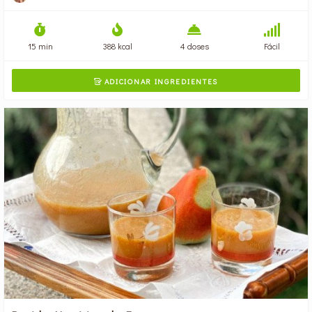
15 min
388 kcal
4 doses
Fácil
ADICIONAR INGREDIENTES
