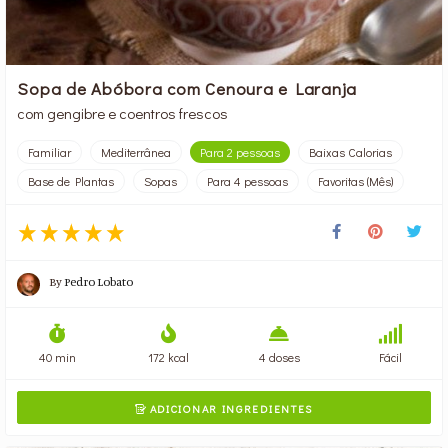
Sopa de Abóbora com Cenoura e Laranja
com gengibre e coentros frescos
Familiar
Mediterrânea
Para 2 pessoas
Baixas Calorias
Base de Plantas
Sopas
Para 4 pessoas
Favoritas (Mês)
By
Pedro Lobato
40 min
172 kcal
4 doses
Fácil
ADICIONAR INGREDIENTES
