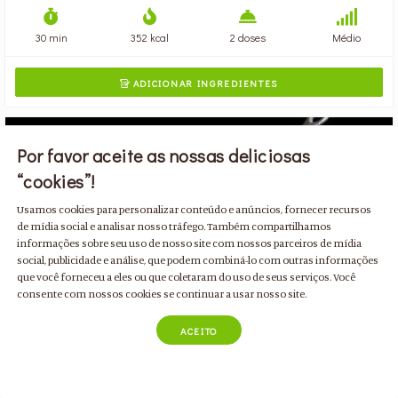
30 min
352 kcal
2 doses
Médio
ADICIONAR INGREDIENTES

Por favor aceite as nossas deliciosas
“cookies”!
Usamos cookies para personalizar conteúdo e anúncios, fornecer recursos
de mídia social e analisar nosso tráfego. Também compartilhamos
informações sobre seu uso de nosso site com nossos parceiros de mídia
social, publicidade e análise, que podem combiná-lo com outras informações
que você forneceu a eles ou que coletaram do uso de seus serviços. Você
consente com nossos cookies se continuar a usar nosso site.
ACEITO
Aveludado de Cenoura e Laranja