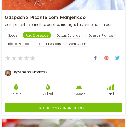
Gaspacho Picante com Manjericão
com pimento vermelho, pepino, malagueta vermelha e alecrim
Sopas
Para 2 pessoas
Baixas Calorias
Base de Plantas
Fácil e Rápida
Para 4 pessoas
Sem Glúten
By
Samanta McMurray
15 min
93 kcal
4 doses
Fácil
ADICIONAR INGREDIENTES
