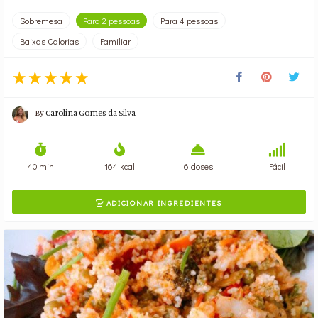
Sobremesa
Para 2 pessoas
Para 4 pessoas
Baixas Calorias
Familiar
By
Carolina Gomes da Silva
40 min
164 kcal
6 doses
Fácil
ADICIONAR INGREDIENTES
