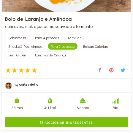
Bolo de Laranja e Amêndoa
com ovos, mel, açúcar mascavado e fermento
Sobremesa
Para 4 pessoas
Familiar
Snacks & Peq. Almoço
Para 2 pessoas
Baixas Calorias
Sem Glúten
Lanches de Criança
By
Sofia Paixão
55 min
311 kcal
8 doses
Fácil
ADICIONAR INGREDIENTES
