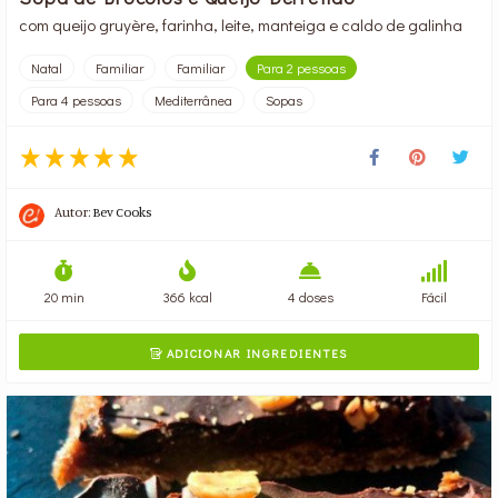
com queijo gruyère, farinha, leite, manteiga e caldo de galinha
Natal
Familiar
Familiar
Para 2 pessoas
Para 4 pessoas
Mediterrânea
Sopas
Autor:
Bev Cooks
20 min
366 kcal
4 doses
Fácil
ADICIONAR INGREDIENTES
