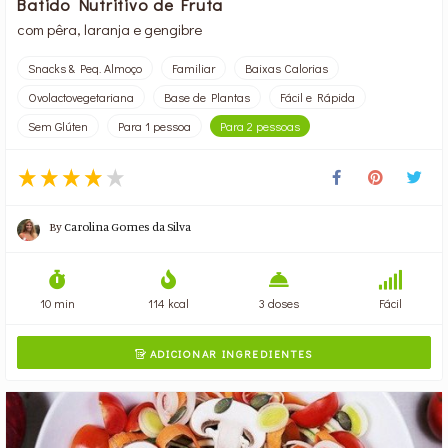
Batido Nutritivo de Fruta
com pêra, laranja e gengibre
Snacks & Peq. Almoço
Familiar
Baixas Calorias
Ovolactovegetariana
Base de Plantas
Fácil e Rápida
Sem Glúten
Para 1 pessoa
Para 2 pessoas
By
Carolina Gomes da Silva
10 min
114 kcal
3 doses
Fácil
ADICIONAR INGREDIENTES
