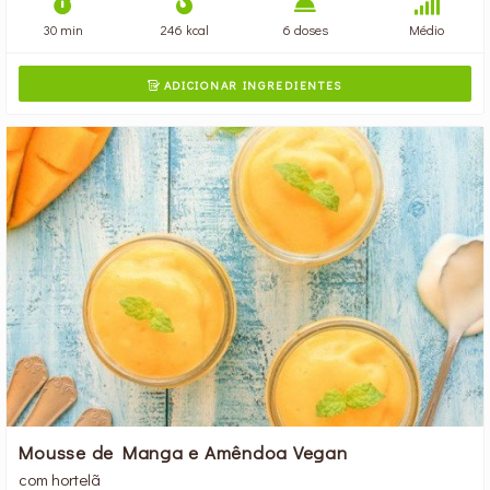
30 min
246 kcal
6 doses
Médio
ADICIONAR INGREDIENTES

Mousse de Manga e Amêndoa Vegan
com hortelã