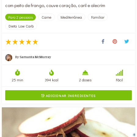
com peito de frango, couve coração, caril e alecrim
Para 2 pessoas
Carne
Mediterrânea
Familiar
Dieta Low Carb
By
Samanta McMurray
25 min
394 kcal
2 doses
Fácil
ADICIONAR INGREDIENTES
