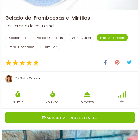
Gelado de Framboesas e Mirtilos
com creme de caju e mel
Sobremesa
Baixas Calorias
Sem Glúten
Para 2 pessoas
Para 4 pessoas
Familiar
By
Sofia Paixão
30 min
253 kcal
6 doses
Fácil
ADICIONAR INGREDIENTES
