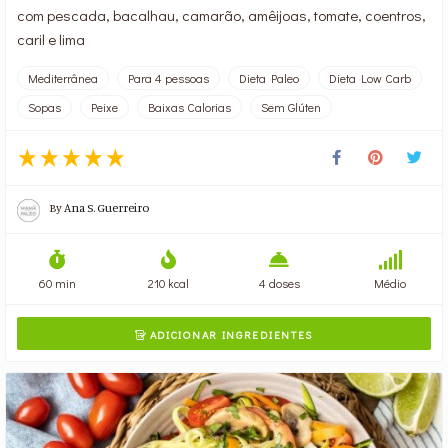
com pescada, bacalhau, camarão, amêijoas, tomate, coentros,
caril e lima
Mediterrânea
Para 4 pessoas
Dieta Paleo
Dieta Low Carb
Sopas
Peixe
Baixas Calorias
Sem Glúten
By
Ana S. Guerreiro
60 min
210 kcal
4 doses
Médio
ADICIONAR INGREDIENTES
