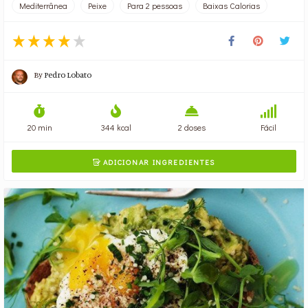
Mediterrânea
Peixe
Para 2 pessoas
Baixas Calorias
By
Pedro Lobato
20 min
344 kcal
2 doses
Fácil
ADICIONAR INGREDIENTES
