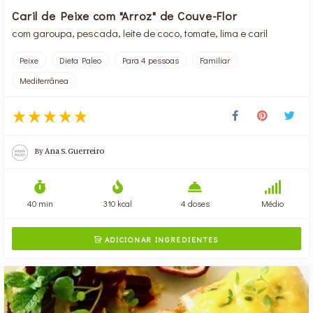
Caril de Peixe com "Arroz" de Couve-Flor
com garoupa, pescada, leite de coco, tomate, lima e caril
Peixe
Dieta Paleo
Para 4 pessoas
Familiar
Mediterrânea
By
Ana S. Guerreiro
40 min
310 kcal
4 doses
Médio
ADICIONAR INGREDIENTES
