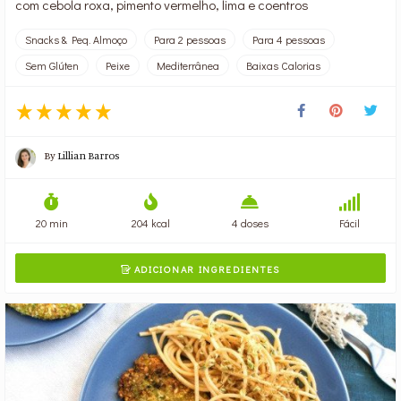
com cebola roxa, pimento vermelho, lima e coentros
Snacks & Peq. Almoço
Para 2 pessoas
Para 4 pessoas
Sem Glúten
Peixe
Mediterrânea
Baixas Calorias
By
Lillian Barros
20 min
204 kcal
4 doses
Fácil
ADICIONAR INGREDIENTES
