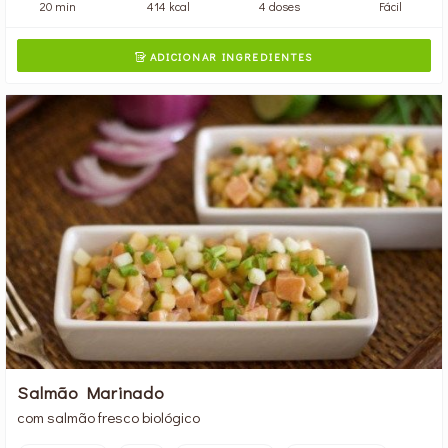
20 min
414 kcal
4 doses
Fácil
ADICIONAR INGREDIENTES

Salmão Marinado
com salmão fresco biológico