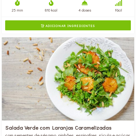
25 min
810 kcal
4 doses
Fácil
ADICIONAR INGREDIENTES

Salada Verde com Laranjas Caramelizadas
com sementes de sésamo, pinhões, espinafres, rúcula e açúcar