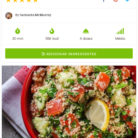
By
Samanta McMurray
30 min
586 kcal
4 doses
Médio
ADICIONAR INGREDIENTES
