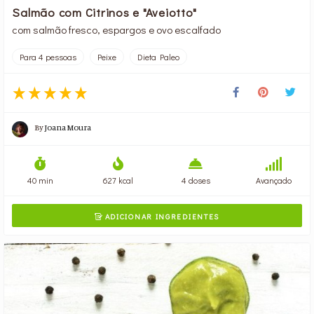
Salmão com Citrinos e "Aveiotto"
com salmão fresco, espargos e ovo escalfado
Para 4 pessoas
Peixe
Dieta Paleo
By
Joana Moura
40 min
627 kcal
4 doses
Avançado
ADICIONAR INGREDIENTES
