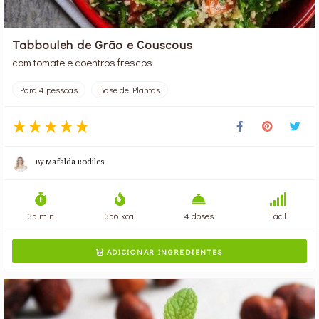
Tabbouleh de Grão e Couscous
com tomate e coentros frescos
Para 4 pessoas
Base de Plantas
By
Mafalda Rodiles
35 min
356 kcal
4 doses
Fácil
ADICIONAR INGREDIENTES
