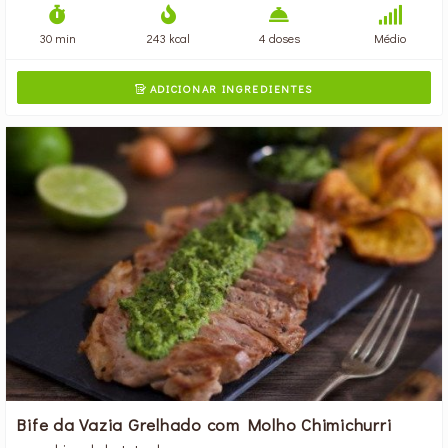
30 min
243 kcal
4 doses
Médio
ADICIONAR INGREDIENTES

Bife da Vazia Grelhado com Molho Chimichurri