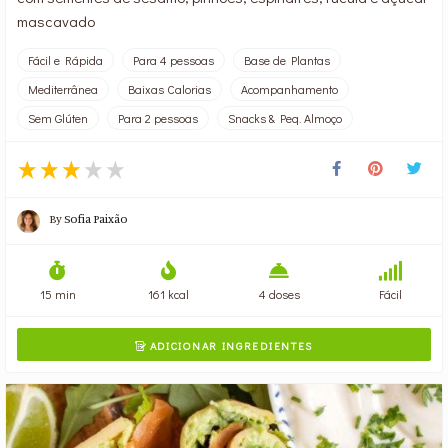
mascavado
Fácil e Rápida
Para 4 pessoas
Base de Plantas
Mediterrânea
Baixas Calorias
Acompanhamento
Sem Glúten
Para 2 pessoas
Snacks & Peq. Almoço
By
Sofia Paixão
15 min
161 kcal
4 doses
Fácil
ADICIONAR INGREDIENTES
