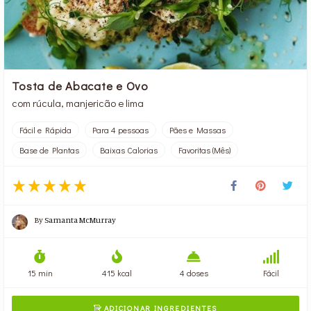
Tosta de Abacate e Ovo
com rúcula, manjericão e lima
Fácil e Rápida
Para 4 pessoas
Pães e Massas
Base de Plantas
Baixas Calorias
Favoritas (Mês)
By
Samanta McMurray
15 min
415 kcal
4 doses
Fácil
ADICIONAR INGREDIENTES
