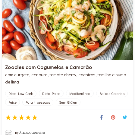
Zoodles com Cogumelos e Camarão
com curgete, cenoura, tomate cherry, coentros, tomilho e sumo
de lima
Dieta Low Carb
Dieta Paleo
Mediterrânea
Baixas Calorias
Peixe
Para 4 pessoas
Sem Glúten
By
Ana S. Guerreiro