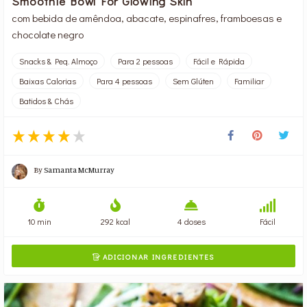
Smoothie Bowl For Glowing Skin
com bebida de amêndoa, abacate, espinafres, framboesas e
chocolate negro
Snacks & Peq. Almoço
Para 2 pessoas
Fácil e Rápida
Baixas Calorias
Para 4 pessoas
Sem Glúten
Familiar
Batidos & Chás
By
Samanta McMurray
10 min
292 kcal
4 doses
Fácil
ADICIONAR INGREDIENTES
