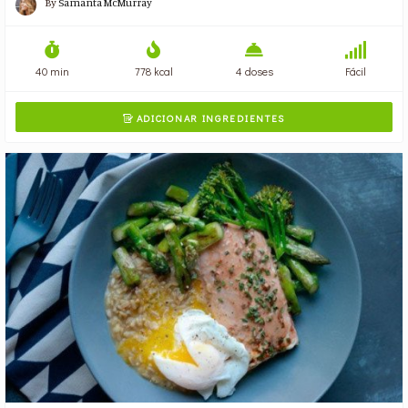
By
Samanta McMurray
40 min
778 kcal
4 doses
Fácil
ADICIONAR INGREDIENTES
