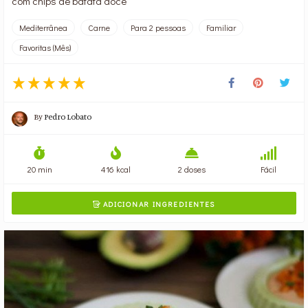
com chips de batata doce
Mediterrânea
Carne
Para 2 pessoas
Familiar
Favoritas (Mês)
By
Pedro Lobato
20 min
416 kcal
2 doses
Fácil
ADICIONAR INGREDIENTES
