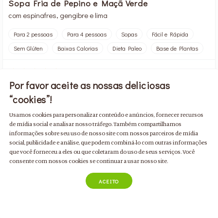
Sopa Fria de Pepino e Maçã Verde
com espinafres, gengibre e lima
Para 2 pessoas
Para 4 pessoas
Sopas
Fácil e Rápida
Sem Glúten
Baixas Calorias
Dieta Paleo
Base de Plantas
Por favor aceite as nossas deliciosas
“cookies”!
By
Ana S. Guerreiro
Usamos cookies para personalizar conteúdo e anúncios, fornecer recursos
de mídia social e analisar nosso tráfego. Também compartilhamos
informações sobre seu uso de nosso site com nossos parceiros de mídia
10 min
111 kcal
4 doses
Fácil
social, publicidade e análise, que podem combiná-lo com outras informações
que você forneceu a eles ou que coletaram do uso de seus serviços. Você
ADICIONAR INGREDIENTES

consente com nossos cookies se continuar a usar nosso site.
ACEITO