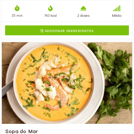
35 min
743 kcal
2 doses
Médio
ADICIONAR INGREDIENTES

Sopa do Mar